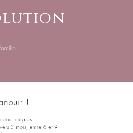
olution
amille
anouir !
hotos uniques!
 vers 3 mois, entre 6 et 9