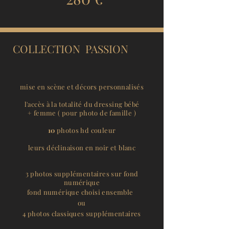
COLLECTION PASSION
mise en scène et décors personnalisés
l'accès à la totalité du dressing bébé
+ femme ( pour photo de famille )
10
photos hd couleur
leurs déclinaison en noir et blanc
3 photos supplémentaires sur fond
numérique
fond numérique choisi ensemble
ou
4 photos classiques supplémentaires