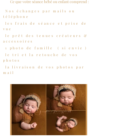
Ce que votre séance bébé ou enfant comprend :
Nos échanges par mails ou
téléphone
les frais de séance et prise de
vue
le prêt des tenues créateurs &
accessoires
1 photo de famille
( si envie )
le tri et la retouche de vos
photos
la livraison de vos photos par
mail