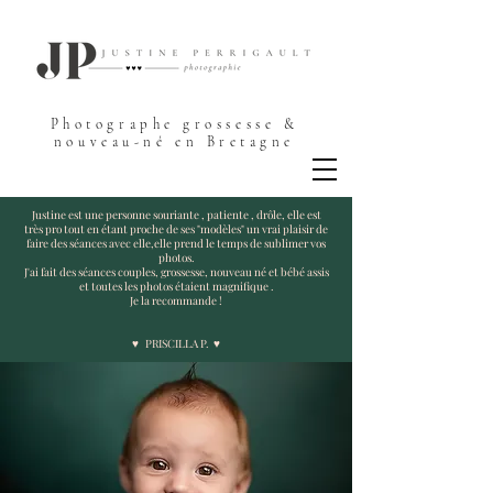
Photographe grossesse &
nouveau-né en Bretagne
Justine est une personne souriante , patiente , drôle, elle est
très pro tout en étant proche de ses "modèles" un vrai plaisir de
faire des séances avec elle,elle prend le temps de sublimer vos
photos.
J'ai fait des séances couples, grossesse, nouveau né et bébé assis
et toutes les photos étaient magnifique .
Je la recommande !
♥ PRISCILLA P. ♥